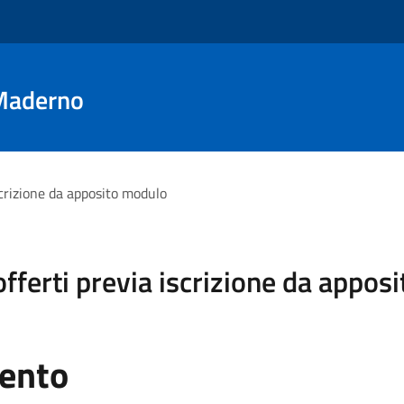
Maderno
iscrizione da apposito modulo
 offerti previa iscrizione da appo
mento