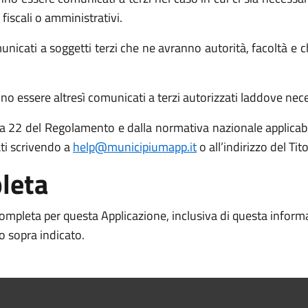
 fiscali o amministrativi.
icati a soggetti terzi che ne avranno autorità, facoltà e c
o essere altresì comunicati a terzi autorizzati laddove necess
 15 a 22 del Regolamento e dalla normativa nazionale applicabil
ati scrivendo a
help@municipiumapp.it
o all’indirizzo del Ti
leta
 completa per questa Applicazione, inclusiva di questa inform
to sopra indicato.